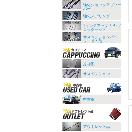
強化ショックアブソー
バー
強化スプリング
1インチアップ リヤブ
ロックセット
サスペンションパー
ツ・その他
冷却系
サスペンション
中古車
アウトレット品