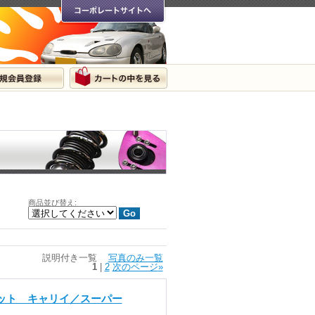
商品並び替え
:
説明付き一覧
写真のみ一覧
1
|
2
次のページ
»
キット キャリイ／スーパー