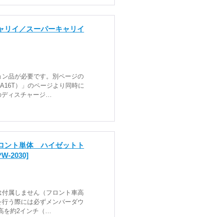
ャリイ／スーパーキャリイ
ョン品が必要です。別ページの
A16T）」のページより同時に
のディスチャージ…
ロント単体 ハイゼットト
*W-2030]
は付属しません（フロント車高
を行う際には必ずメンバーダウ
高を約2インチ（…