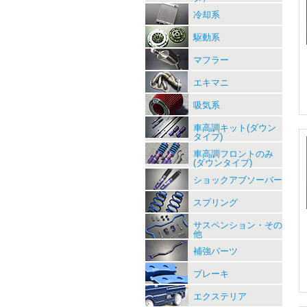
冷却系
駆動系
マフラー
エキマニ
吸気系
車高調キット(ダウン
タイプ)
車高調フロントのみ
(ダウンタイプ)
ショックアブソーバー
スプリング
サスペンション・その
他
補強パーツ
ブレーキ
エクステリア