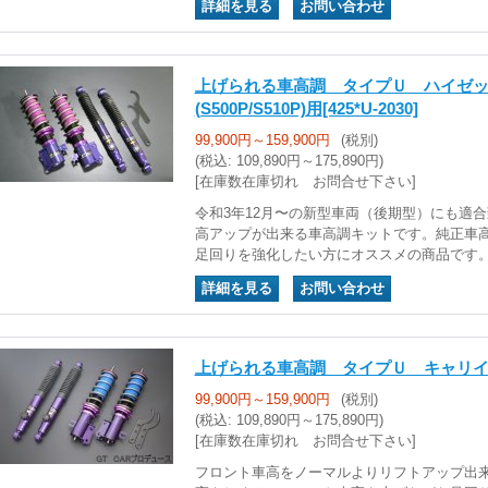
｜
上げられる車高調 タイプＵ ハイゼ
(S500P/S510P)用
[425*U-2030]
99,900円～159,900円
(税別)
(税込
:
109,890円～175,890円)
[在庫数在庫切れ お問合せ下さい]
令和3年12月〜の新型車両（後期型）にも適合
高アップが出来る車高調キットです。純正車
足回りを強化したい方にオススメの商品です。
｜
上げられる車高調 タイプＵ キャリイ(D
99,900円～159,900円
(税別)
(税込
:
109,890円～175,890円)
[在庫数在庫切れ お問合せ下さい]
フロント車高をノーマルよりリフトアップ出