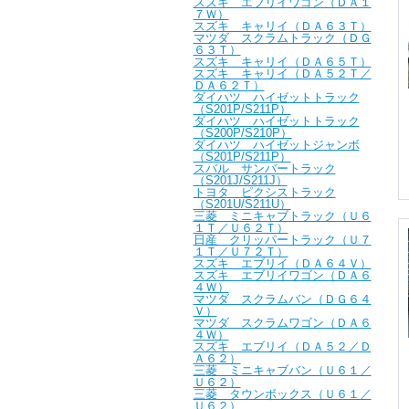
スズキ エブリイワゴン（ＤＡ１
７Ｗ）
スズキ キャリイ（ＤＡ６３Ｔ）
マツダ スクラムトラック（ＤＧ
６３Ｔ）
スズキ キャリイ（ＤＡ６５Ｔ）
スズキ キャリイ（ＤＡ５２Ｔ／
ＤＡ６２Ｔ）
ダイハツ ハイゼットトラック
（S201P/S211P）
ダイハツ ハイゼットトラック
（S200P/S210P）
ダイハツ ハイゼットジャンボ
（S201P/S211P）
スバル サンバートラック
（S201J/S211J）
トヨタ ピクシストラック
（S201U/S211U）
三菱 ミニキャブトラック（Ｕ６
１Ｔ／Ｕ６２Ｔ）
日産 クリッパートラック（Ｕ７
１Ｔ／Ｕ７２Ｔ）
スズキ エブリイ（ＤＡ６４Ｖ）
スズキ エブリイワゴン（ＤＡ６
４Ｗ）
マツダ スクラムバン（ＤＧ６４
Ｖ）
マツダ スクラムワゴン（ＤＡ６
４Ｗ）
スズキ エブリイ（ＤＡ５２／Ｄ
Ａ６２）
三菱 ミニキャブバン（Ｕ６１／
Ｕ６２）
三菱 タウンボックス（Ｕ６１／
Ｕ６２）