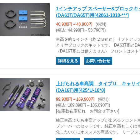
1インチアップ スペーサー&ブロックキ
(DA63T/DA65T)用
[42861-1010-***]
40,900円～48,900円
(税別)
(税込
:
44,990円～53,790円)
車高を約１インチ（約２８ｍｍ）リフトアッ
とリヤブロックのキットです。 DA63T系とD
（DA16T系には使えません） フロントはス
｜
上げられる車高調 タイプＵ キャリ
(DA16T)用
[425*U-10*0]
99,900円～169,900円
(税別)
(税込
:
109,890円～186,890円)
[在庫数在庫切れ お問合せ下さい]
純正車高よりも車高アップが出来るフロント
ブソーバーのセットです。純正車高もしくは
化したい方にオススメの商品です。 リーフス