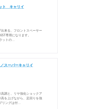
ット キャリイ
プ出来る、フロントスペーサー
A65T専用になります。
トラットの…
イ／スーパーキャリイ
車高調と、リヤ強化ショックア
車高を上げながら、足回りを強
プリングは付…