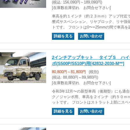
(税込
:
156,090円～189,090円)
[在庫数在庫切れ お問合せ下さい]
車高を約１インチ（約２３ｍｍ）アップ付近
整式サスペンション、リヤブロック、リヤ強
トです。 フロントは0〜+25mmの間で車高
｜
2インチアップキット タイプＳ ハイ
ボ(S500P/S510P)用
[42832-2030-M**]
80,800円～81,800円
(税別)
(税込
:
88,880円～89,980円)
[在庫数在庫切れ お問合せ下さい]
令和3年12月〜の新型車両（後期型）にも適合
ク／ジャンボ用、車高を２インチ（約５０ｍ
ットです。 フロントはストラット上部にスペ
｜