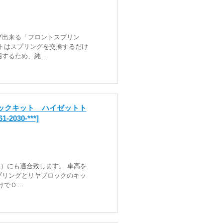
プ出来る「フロントスプリン
トはスプリングを交換するだけ
用するため、純…
ロックキット ハイゼットト
61-2030-***]
型）にも適合致します。 車高を
プリングとリヤブロックのキッ
けでＯ…