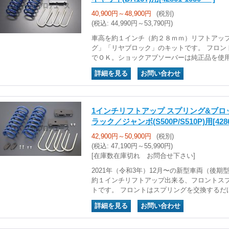
40,900円～48,900円
(税別)
(税込
:
44,990円～53,790円)
車高を約１インチ（約２８ｍｍ）リフトアッ
グ」「リヤブロック」のキットです。 フロン
でＯＫ。ショックアブソーバーは純正品を使
｜
1インチリフトアップ スプリング&ブ
ラック／ジャンボ(S500P/S510P)用
[428
42,900円～50,900円
(税別)
(税込
:
47,190円～55,990円)
[在庫数在庫切れ お問合せ下さい]
2021年（令和3年）12月〜の新型車両（後期
約１インチリフトアップ出来る、フロントス
トです。 フロントはスプリングを交換するだ
｜