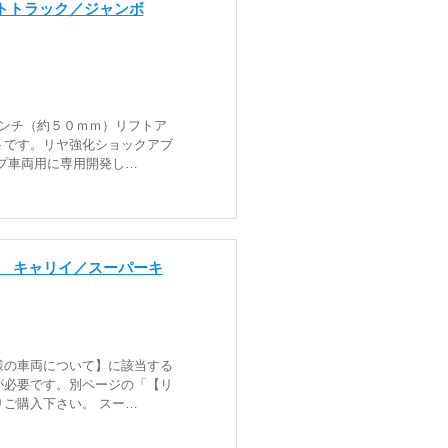
トトラック／ジャンボ
ンチ（約５０ｍｍ）リフトア
トです。リヤ強化ショックアブ
プ車両用に専用開発し…
 キャリイ／スーパーキ
様の車両について】に該当する
が必要です。別ページの「【リ
ご購入下さい。 スー…