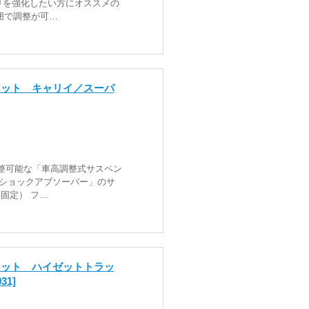
りを強化したい方にオススメの
範囲で調整が可…
セット キャリイ／スーパ
調整可能な「車高調整式サスペン
ショックアブソーバー」のサ
固定） フ…
セット ハイゼットトラッ
031]