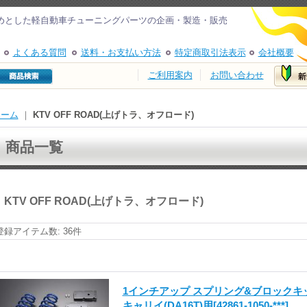
めとした軽自動車チューニングパーツの企画・製造・販売
よくある質問
送料・お支払い方法
特定商取引法表示
会社概要
ご利用案内
お問い合わせ
ホーム
｜
KTV OFF ROAD(上げトラ、オフロード)
商品一覧
KTV OFF ROAD(上げトラ、オフロード)
登録アイテム数
:
36件
1インチアップ スプリング&ブロック
キャリイ(DA16T)用
[42861-1050-***]