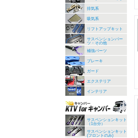
排気系
吸気系
リフトアップキット
サスペンションパー
ツ・その他
補強パーツ
ブレーキ
ガード
エクステリア
インテリア
サスペンションキット
（1台分）
サスペンションキット
(フロントのみ)