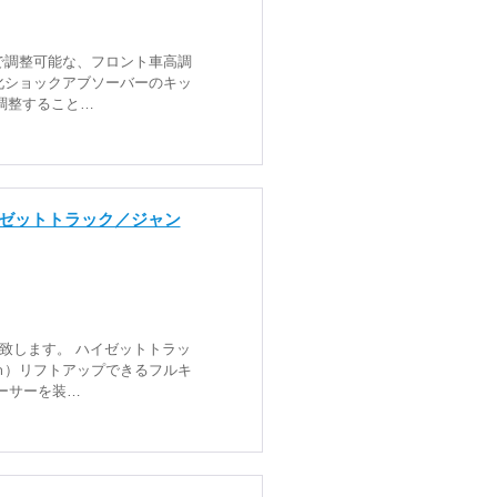
で調整可能な、フロント車高調
化ショックアブソーバーのキッ
を調整すること…
ゼットトラック／ジャン
致します。 ハイゼットトラッ
ｍ）リフトアップできるフルキ
ーサーを装…