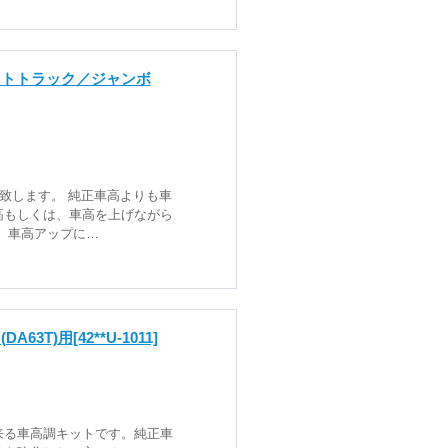
ットトラック／ジャンボ
致します。 純正車高よりも車
高もしくは、車高を上げながら
 車高アップに…
A63T)用
[42**U-1011]
来る車高調キットです。純正車