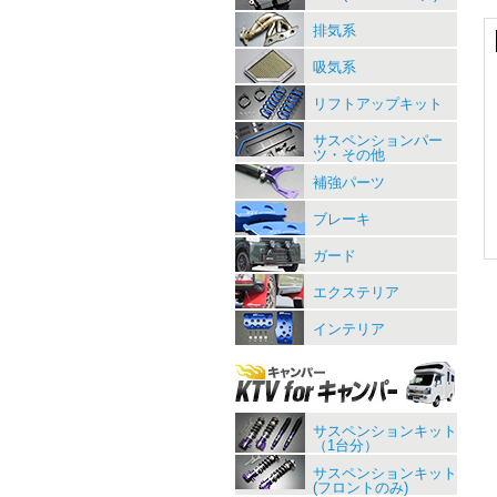
排気系
吸気系
リフトアップキット
サスペンションパー
ツ・その他
補強パーツ
ブレーキ
ガード
エクステリア
インテリア
サスペンションキット
（1台分）
サスペンションキット
(フロントのみ)