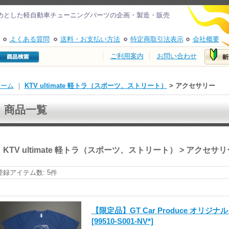
めとした軽自動車チューニングパーツの企画・製造・販売
よくある質問
送料・お支払い方法
特定商取引法表示
会社概要
ご利用案内
お問い合わせ
ホーム
｜
KTV ultimate 軽トラ（スポーツ、ストリート）
> アクセサリー
商品一覧
KTV ultimate 軽トラ（スポーツ、ストリート） > アクセサリ
登録アイテム数
:
5件
【限定品】GT Car Produce オリ
[99510-S001-NV*]