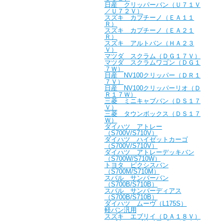
日産 クリッパーバン（Ｕ７１Ｖ
／Ｕ７２Ｖ）
スズキ カプチーノ（ＥＡ１１
Ｒ）
スズキ カプチーノ（ＥＡ２１
Ｒ）
スズキ アルトバン（ＨＡ２３
Ｖ）
マツダ スクラム（ＤＧ１７Ｖ）
マツダ スクラムワゴン（ＤＧ１
７Ｗ）
日産 NV100クリッパー（ＤＲ１
７Ｖ）
日産 NV100クリッパーリオ（Ｄ
Ｒ１７Ｗ）
三菱 ミニキャブバン（ＤＳ１７
Ｖ）
三菱 タウンボックス（ＤＳ１７
Ｗ）
ダイハツ アトレー
（S700V/S710V）
ダイハツ ハイゼットカーゴ
（S700V/S710V）
ダイハツ アトレーデッキバン
（S700W/S710W）
トヨタ ピクシスバン
（S700M/S710M）
スバル サンバーバン
（S700B/S710B）
スバル サンバーディアス
（S700B/S710B）
ダイハツ ムーヴ（L175S）
軽バン汎用
スズキ エブリイ（ＤＡ１８Ｖ）