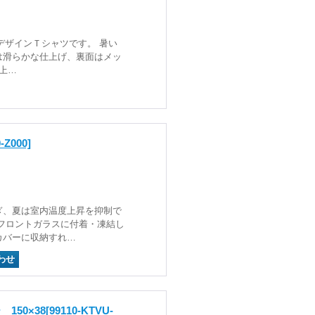
トラデザインＴシャツです。 暑い
は滑らかな仕上げ、裏面はメッ
上…
-Z000]
ぎ、夏は室内温度上昇を抑制で
フロントガラスに付着・凍結し
カバーに収納すれ…
50×38
[99110-KTVU-