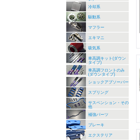
冷却系
駆動系
マフラー
エキマニ
吸気系
車高調キット(ダウン
タイプ)
車高調フロントのみ
(ダウンタイプ)
ショックアブソーバー
スプリング
サスペンション・その
他
補強パーツ
ブレーキ
エクステリア