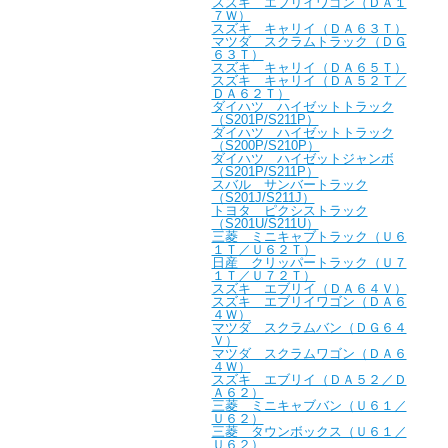
スズキ エブリイワゴン（ＤＡ１
７Ｗ）
スズキ キャリイ（ＤＡ６３Ｔ）
マツダ スクラムトラック（ＤＧ
６３Ｔ）
スズキ キャリイ（ＤＡ６５Ｔ）
スズキ キャリイ（ＤＡ５２Ｔ／
ＤＡ６２Ｔ）
ダイハツ ハイゼットトラック
（S201P/S211P）
ダイハツ ハイゼットトラック
（S200P/S210P）
ダイハツ ハイゼットジャンボ
（S201P/S211P）
スバル サンバートラック
（S201J/S211J）
トヨタ ピクシストラック
（S201U/S211U）
三菱 ミニキャブトラック（Ｕ６
１Ｔ／Ｕ６２Ｔ）
日産 クリッパートラック（Ｕ７
１Ｔ／Ｕ７２Ｔ）
スズキ エブリイ（ＤＡ６４Ｖ）
スズキ エブリイワゴン（ＤＡ６
４Ｗ）
マツダ スクラムバン（ＤＧ６４
Ｖ）
マツダ スクラムワゴン（ＤＡ６
４Ｗ）
スズキ エブリイ（ＤＡ５２／Ｄ
Ａ６２）
三菱 ミニキャブバン（Ｕ６１／
Ｕ６２）
三菱 タウンボックス（Ｕ６１／
Ｕ６２）