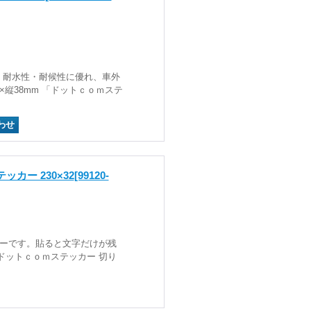
。耐水性・耐候性に優れ、車外
×縦38mm 「ドットｃｏｍステ
カー 230×32
[99120-
カーです。貼ると文字だけが残
「ドットｃｏｍステッカー 切り