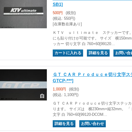
SB1]
500円
(税別)
(税込
:
550円)
[在庫数在庫あり]
ＫＴＶ ｕｌｔｉｍａｔｅ ステッカーです
にも貼り付けが可能です。 サイズ 横150mm
ッカー 切り文字 白 760×60[99120…
｜
｜
ＧＴ ＣＡＲ Ｐｒｏｄｕｃｅ切り文字ステッ
GTCP-***]
1,000円
(税別)
(税込
:
1,100円)
ＧＴ ＣＡＲ Ｐｒｏｄｕｃｅ切り文字ステッ
ります。 サイズは 横230mm×縦32mm。 
文字 白 760×60[99120-DCOM…
｜