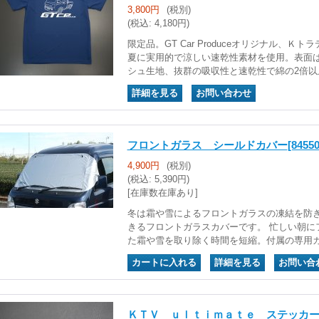
3,800円
(税別)
(税込
:
4,180円)
限定品。GT Car Produceオリジナル、Ｋ
夏に実用的で涼しい速乾性素材を使用。表面
シュ生地、抜群の吸収性と速乾性で綿の2倍以
｜
フロントガラス シールドカバー
[84550
4,900円
(税別)
(税込
:
5,390円)
[在庫数在庫あり]
冬は霜や雪によるフロントガラスの凍結を防
きるフロントガラスカバーです。 忙しい朝に
た霜や雪を取り除く時間を短縮。付属の専用
｜
｜
ＫＴＶ ｕｌｔｉｍａｔｅ ステッカー 1