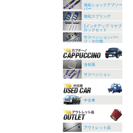
強化ショックアブソー
バー
強化スプリング
1インチアップ リヤブ
ロックセット
サスペンションパー
ツ・その他
冷却系
サスペンション
中古車
アウトレット品