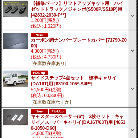
【補修パーツ】リフトアップキット用 ハイ
ゼットトラック／ジャンボ(S500P/S510P)用
[42832-2030-P**]
1,200円
(税別)
(税込
:
1,320円)
カーボン調ナンバープレートカバー
[71790-Z0
00]
4,300円
(税別)
(税込
:
4,730円)
[在庫数在庫あり]
サイドステップ4点セット 標準キャリイ
(DA16T)用
[63100-105*-S4P*]
54,900円
(税別)
(税込
:
60,390円)
[在庫数在庫わずか]
キャスタースペーサー(6°) 2枚セット キャ
リイ／スーパーキャリイ(DA16T/63T)用
[4653
0-1050-D60]
14,800円
(税別)