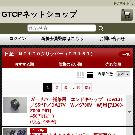
PCサイト
GTCPネットショップ
ログイン
新規会員登録はこちら
お問い合わせ
日産 ＮＴ１００クリッパー（ＤＲ１６Ｔ）
一覧
おすすめ順
価格の安い順
売れ筋順
表示件数
:
...
1
2
3
10
次
»
ガードバー補修用 エンドキャップ (DA16T
／S5**P／DA17V・W／S700V・W)用
[71960-
Z000-P91]
450円
(税別)
(税込
:
495円)