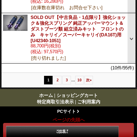
(税込
:
16,280円)
[在庫数在庫切れ お問合せ下さい]
SOLD OUT【中古良品・1点限り】強化ショッ
ク＆強化スプリング 純正アッパーマウント＆
ダストブーツ類 組立済みキット フロントの
み キャリイ／スーパーキャリイ(DA16T)用
[U42340-1051]
88,700円
(税別)
(税込
:
97,570円)
[売り切れました]
(10件/95件)
...
1
2
3
10
次
»
ホーム
|
ショッピングカート
特定商取引法表示
|
ご利用案内
PCサイト
ページの先頭へ