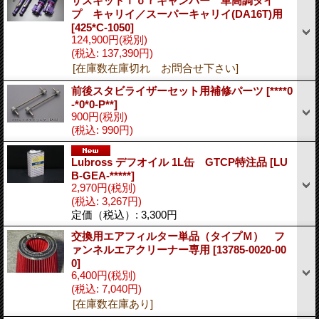
サスキットｆｏｒキャンパー 車高調タイ
プ キャリイ／スーパーキャリイ(DA16T)用
[425*C-1050]
124,900円
(税別)
(税込
:
137,390円)
[在庫数在庫切れ お問合せ下さい]
前後スタビライザーセット用補修パーツ
[****0
-*0*0-P**]
900円
(税別)
(税込
:
990円)
Lubross デフオイル 1L缶 GTCP特注品
[LU
B-GEA-*****]
2,970円
(税別)
(税込
:
3,267円)
定価（税込）
:
3,300円
交換用エアフィルター単品（タイプＭ） フ
ァンネルエアクリーナー専用
[13785-0020-00
0]
6,400円
(税別)
(税込
:
7,040円)
[在庫数在庫あり]