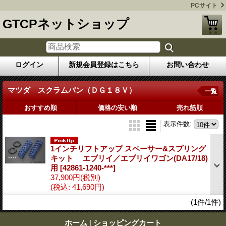
PCサイト
GTCPネットショップ
ログイン
新規会員登録はこちら
お問い合わせ
マツダ スクラムバン（ＤＧ１８Ｖ）
一覧
おすすめ順
価格の安い順
売れ筋順
表示件数
:
1インチリフトアップ スペーサー&スプリング
キット エブリイ／エブリイワゴン(DA17/18)
用
[42861-1240-***]
37,900円
(税別)
(税込
:
41,690円)
(1件/1件)
ホーム
|
ショッピングカート