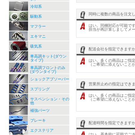
冷却系
同時に複数の商品を注文
駆動系
はい。同梱対応が可能で
マフラー
担当が再計算しましてメ
エキマニ
吸気系
配送会社を指定できます
車高調キット(ダウン
タイプ)
はい。多くの商品はご指
（ご希望に添えないこと
車高調フロントのみ
(ダウンタイプ)
ショックアブソーバー
営業所止めの指定はでき
スプリング
はい。多くの商品はご指
サスペンション・その
（ご希望に添えないこと
他
補強パーツ
ブレーキ
配達時間を指定できます
エクステリア
はい。基本的に可能でご