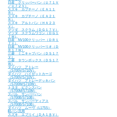
日産 クリッパーバン（Ｕ７１Ｖ
／Ｕ７２Ｖ）
スズキ カプチーノ（ＥＡ１１
Ｒ）
スズキ カプチーノ（ＥＡ２１
Ｒ）
スズキ アルトバン（ＨＡ２３
Ｖ）
マツダ スクラム（ＤＧ１７Ｖ）
マツダ スクラムワゴン（ＤＧ１
７Ｗ）
日産 NV100クリッパー（ＤＲ１
７Ｖ）
日産 NV100クリッパーリオ（Ｄ
Ｒ１７Ｗ）
三菱 ミニキャブバン（ＤＳ１７
Ｖ）
三菱 タウンボックス（ＤＳ１７
Ｗ）
ダイハツ アトレー
（S700V/S710V）
ダイハツ ハイゼットカーゴ
（S700V/S710V）
ダイハツ アトレーデッキバン
（S700W/S710W）
トヨタ ピクシスバン
（S700M/S710M）
スバル サンバーバン
（S700B/S710B）
スバル サンバーディアス
（S700B/S710B）
ダイハツ ムーヴ（L175S）
軽バン汎用
スズキ エブリイ（ＤＡ１８Ｖ）