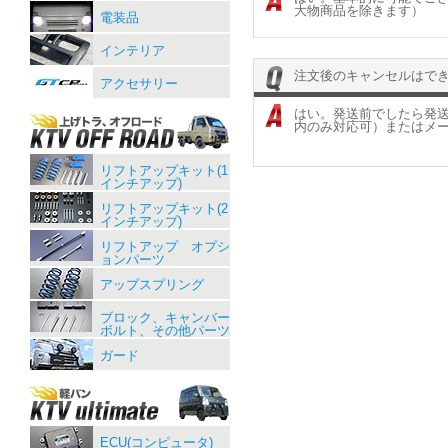
大物商品を除きます）
電装品
インテリア
注文後のキャンセルはで
アクセサリー
はい。発送前でしたら発
内のみ対応可）またはメ
リフトアップキット(1
インチアップ)
リフトアップキット(2
インチアップ)
リフトアップ オプシ
ョンパーツ
アップスプリング
ブロック、キャンバー
ボルト、その他パーツ
ガード
ECU(コンピュータ)