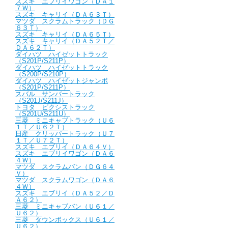
スズキ エブリイワゴン（ＤＡ１
７Ｗ）
スズキ キャリイ（ＤＡ６３Ｔ）
マツダ スクラムトラック（ＤＧ
６３Ｔ）
スズキ キャリイ（ＤＡ６５Ｔ）
スズキ キャリイ（ＤＡ５２Ｔ／
ＤＡ６２Ｔ）
ダイハツ ハイゼットトラック
（S201P/S211P）
ダイハツ ハイゼットトラック
（S200P/S210P）
ダイハツ ハイゼットジャンボ
（S201P/S211P）
スバル サンバートラック
（S201J/S211J）
トヨタ ピクシストラック
（S201U/S211U）
三菱 ミニキャブトラック（Ｕ６
１Ｔ／Ｕ６２Ｔ）
日産 クリッパートラック（Ｕ７
１Ｔ／Ｕ７２Ｔ）
スズキ エブリイ（ＤＡ６４Ｖ）
スズキ エブリイワゴン（ＤＡ６
４Ｗ）
マツダ スクラムバン（ＤＧ６４
Ｖ）
マツダ スクラムワゴン（ＤＡ６
４Ｗ）
スズキ エブリイ（ＤＡ５２／Ｄ
Ａ６２）
三菱 ミニキャブバン（Ｕ６１／
Ｕ６２）
三菱 タウンボックス（Ｕ６１／
Ｕ６２）