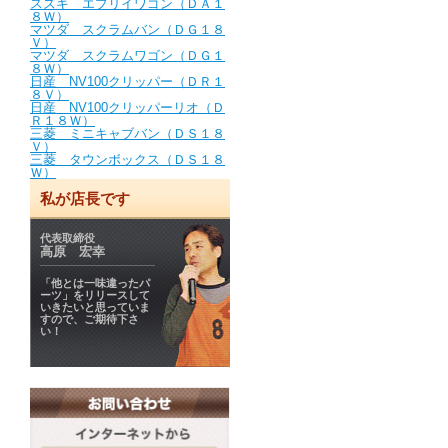
スズキ エブリイワゴン（ＤＡ１
８Ｗ）
マツダ スクラムバン（ＤＧ１８
Ｖ）
マツダ スクラムワゴン（ＤＧ１
８Ｗ）
日産 NV100クリッパー（ＤＲ１
８Ｖ）
日産 NV100クリッパーリオ（Ｄ
Ｒ１８Ｗ）
三菱 ミニキャブバン（ＤＳ１８
Ｖ）
三菱 タウンボックス（ＤＳ１８
Ｗ）
私が店長です
代表取締役
高原 宏幸
「他とは一味違ったパ
ーツ」をリリースして
いきたいと思っていま
すので、ご期待下さ
い！