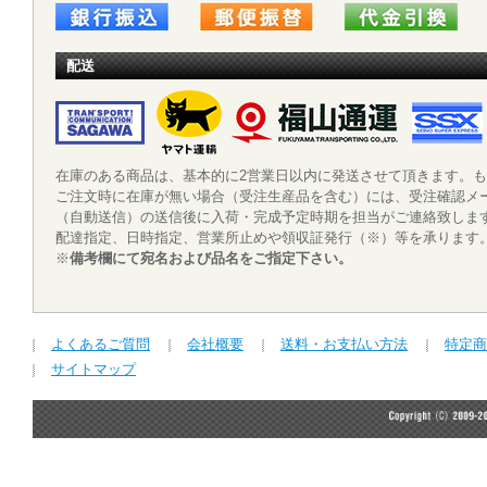
配送
在庫のある商品は、基本的に2営業日以内に発送させて頂きます。
ご注文時に在庫が無い場合（受注生産品を含む）には、受注確認メ
（自動送信）の送信後に入荷・完成予定時期を担当がご連絡致しま
配達指定、日時指定、営業所止めや領収証発行（※）等を承りま
※
備考欄にて宛名および品名をご指定下さい。
よくあるご質問
会社概要
送料・お支払い方法
特定商
サイトマップ