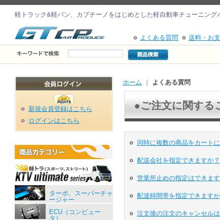
軽トラック&軽バン、カプチーノをはじめとした軽自動車チューニング
よくある質問
送料・お
ホーム
｜
よくある質問
●ご注文に関する
新規会員登録はこちら
ログインはこちら
同時に複数の商品をカートに
配送会社を指定できますか？
営業所止めの指定はできます
ターボ、スーパーチャ
配達時間帯を指定できますか
ージャー
ECU（コンピュー
注文後の注文のキャンセルは
タ）