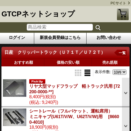
PCサイト
GTCPネットショップ
ログイン
新規会員登録はこちら
お問い合わせ
日産 クリッパートラック（Ｕ７１Ｔ／Ｕ７２Ｔ）
一覧
おすすめ順
価格の安い順
売れ筋順
表示件数
:
リヤ大型マッドフラップ 軽トラック汎用
[72
200-0000-**]
8,400円
(税別)
(税込
:
9,240円)
シートレール（フルバケット、運転席用）
ミニキャブ(U61T/V/W、U62T/V/W)用
[8660
0-4010]
18,900円
(税別)