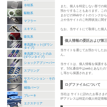
冷却系
また、個人を特定しない形での統
預かりすることもあります。この
駆動系
まがどのWebサイトのリンクか
上や当サイトのご利用状況に関す
マフラー
エキマニ
なお、当サイトにて取得した個人
吸気系
個人情報の委託および第
車高調キット(ダウン
タイプ)
当サイトを通じてお預かりしたお
車高調フロントのみ
ん。
(ダウンタイプ)
ショックアブソーバー
当サイトは、個人情報を保護するた
す。SSL通信中はwebとあな
スプリング
し等から保護されます。
サスペンション・その
他
ログファイルについて
補強パーツ
当社は サイトに訪れたお客さま
ブレーキ
IPアドレスは特定の個人特定情
エクステリア