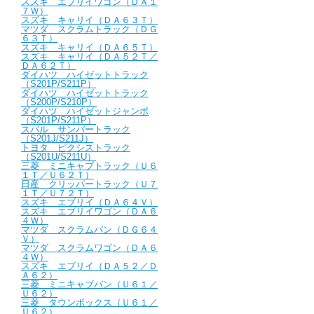
スズキ エブリイワゴン（ＤＡ１
７Ｗ）
スズキ キャリイ（ＤＡ６３Ｔ）
マツダ スクラムトラック（ＤＧ
６３Ｔ）
スズキ キャリイ（ＤＡ６５Ｔ）
スズキ キャリイ（ＤＡ５２Ｔ／
ＤＡ６２Ｔ）
ダイハツ ハイゼットトラック
（S201P/S211P）
ダイハツ ハイゼットトラック
（S200P/S210P）
ダイハツ ハイゼットジャンボ
（S201P/S211P）
スバル サンバートラック
（S201J/S211J）
トヨタ ピクシストラック
（S201U/S211U）
三菱 ミニキャブトラック（Ｕ６
１Ｔ／Ｕ６２Ｔ）
日産 クリッパートラック（Ｕ７
１Ｔ／Ｕ７２Ｔ）
スズキ エブリイ（ＤＡ６４Ｖ）
スズキ エブリイワゴン（ＤＡ６
４Ｗ）
マツダ スクラムバン（ＤＧ６４
Ｖ）
マツダ スクラムワゴン（ＤＡ６
４Ｗ）
スズキ エブリイ（ＤＡ５２／Ｄ
Ａ６２）
三菱 ミニキャブバン（Ｕ６１／
Ｕ６２）
三菱 タウンボックス（Ｕ６１／
Ｕ６２）