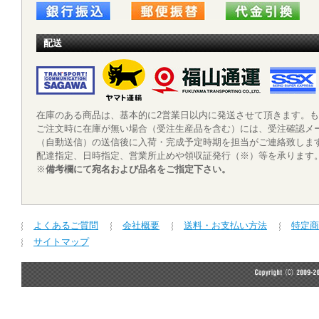
配送
在庫のある商品は、基本的に2営業日以内に発送させて頂きます。
ご注文時に在庫が無い場合（受注生産品を含む）には、受注確認メ
（自動送信）の送信後に入荷・完成予定時期を担当がご連絡致しま
配達指定、日時指定、営業所止めや領収証発行（※）等を承りま
※
備考欄にて宛名および品名をご指定下さい。
よくあるご質問
会社概要
送料・お支払い方法
特定商
サイトマップ