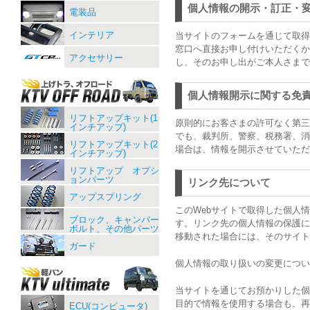
個人情報の開示・訂正・
電装品
インテリア
当サイトのフォームを通じて取得
窓口へ直接お申し付けいただくか
アクセサリー
し、そのお申し出がご本人さまで
個人情報開示に関する免
リフトアップキット(1
原則的にお客さまの許可なく第三
インチアップ)
でも、裁判所、警察、税務署、消
リフトアップキット(2
場合は、情報を開示させていただ
インチアップ)
リフトアップ オプシ
ョンパーツ
リンク先について
アップスプリング
このWebサイトで取得した個人情報
ブロック、キャンバー
す。リンク先の個人情報の保護に
ボルト、その他パーツ
移動された場合には、そのサイト
ガード
個人情報の取り扱いの変更につい
当サイトを通じてお預かりした個
目的で情報を使用する場合も、再
ECU(コンピュータ)