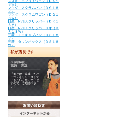
スズキ エブリイワゴン（ＤＡ１
８Ｗ）
マツダ スクラムバン（ＤＧ１８
Ｖ）
マツダ スクラムワゴン（ＤＧ１
８Ｗ）
日産 NV100クリッパー（ＤＲ１
８Ｖ）
日産 NV100クリッパーリオ（Ｄ
Ｒ１８Ｗ）
三菱 ミニキャブバン（ＤＳ１８
Ｖ）
三菱 タウンボックス（ＤＳ１８
Ｗ）
私が店長です
代表取締役
高原 宏幸
「他とは一味違ったパ
ーツ」をリリースして
いきたいと思っていま
すので、ご期待下さ
い！