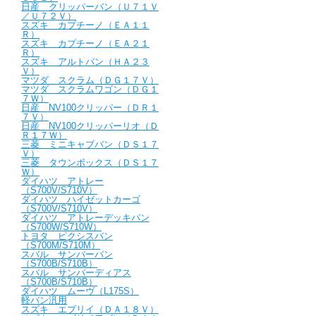
日産 クリッパーバン（Ｕ７１Ｖ
／Ｕ７２Ｖ）
スズキ カプチーノ（ＥＡ１１
Ｒ）
スズキ カプチーノ（ＥＡ２１
Ｒ）
スズキ アルトバン（ＨＡ２３
Ｖ）
マツダ スクラム（ＤＧ１７Ｖ）
マツダ スクラムワゴン（ＤＧ１
７Ｗ）
日産 NV100クリッパー（ＤＲ１
７Ｖ）
日産 NV100クリッパーリオ（Ｄ
Ｒ１７Ｗ）
三菱 ミニキャブバン（ＤＳ１７
Ｖ）
三菱 タウンボックス（ＤＳ１７
Ｗ）
ダイハツ アトレー
（S700V/S710V）
ダイハツ ハイゼットカーゴ
（S700V/S710V）
ダイハツ アトレーデッキバン
（S700W/S710W）
トヨタ ピクシスバン
（S700M/S710M）
スバル サンバーバン
（S700B/S710B）
スバル サンバーディアス
（S700B/S710B）
ダイハツ ムーヴ（L175S）
軽バン汎用
スズキ エブリイ（ＤＡ１８Ｖ）