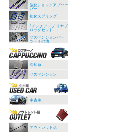
強化ショックアブソー
バー
強化スプリング
1インチアップ リヤブ
ロックセット
サスペンションパー
ツ・その他
冷却系
サスペンション
中古車
アウトレット品