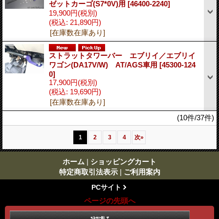
ゼットカーゴ(S7*0V)用
[46400-2240]
19,900円
(税別)
(税込
:
21,890円)
[在庫数在庫あり]
ストラットタワーバー エブリイ／エブリイ
ワゴン(DA17V/W) AT/AGS車用
[45300-124
0]
17,900円
(税別)
(税込
:
19,690円)
[在庫数在庫あり]
(10件/37件)
1
2
3
4
次
»
ホーム
|
ショッピングカート
特定商取引法表示
|
ご利用案内
PCサイト
ページの先頭へ