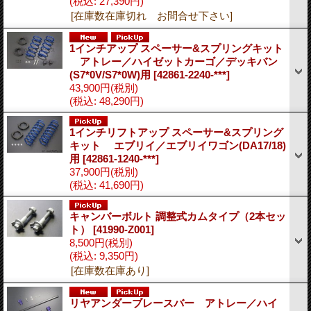
(税込
:
27,390円)
[在庫数在庫切れ お問合せ下さい]
1インチアップ スペーサー&スプリングキット
アトレー／ハイゼットカーゴ／デッキバン
(S7*0V/S7*0W)用
[42861-2240-***]
43,900円
(税別)
(税込
:
48,290円)
1インチリフトアップ スペーサー&スプリング
キット エブリイ／エブリイワゴン(DA17/18)
用
[42861-1240-***]
37,900円
(税別)
(税込
:
41,690円)
キャンバーボルト 調整式カムタイプ（2本セッ
ト）
[41990-Z001]
8,500円
(税別)
(税込
:
9,350円)
[在庫数在庫あり]
リヤアンダーブレースバー アトレー／ハイ