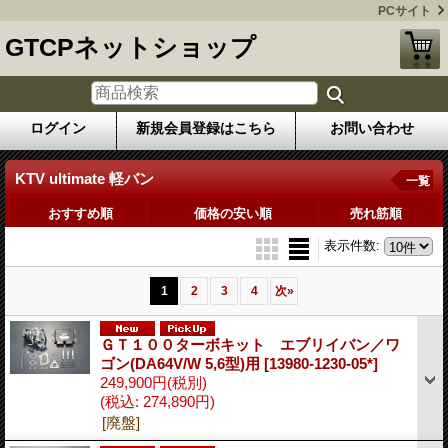
PCサイト
GTCPネットショップ
ログイン
新規会員登録はこちら
お問い合わせ
KTV ultimate 軽バン
一覧
おすすめ順
価格の安い順
売れ筋順
表示件数
:
1
2
3
4
次
»
ＧＴ１００ターボキット エブリイバン／ワ
ゴン(DA64V/W 5,6型)用
[13980-1230-05*]
249,900円
(税別)
(税込
:
274,890円)
[廃盤]