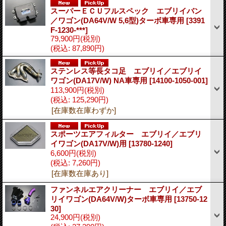
スーパーＥＣＵフルスペック エブリイバン
／ワゴン(DA64V/W 5,6型)ターボ車専用
[3391
F-1230-***]
79,900円
(税別)
(税込
:
87,890円)
ステンレス等長タコ足 エブリイ／エブリイ
ワゴン(DA17V/W) NA車専用
[14100-1050-001]
113,900円
(税別)
(税込
:
125,290円)
[在庫数在庫わずか]
スポーツエアフィルター エブリイ／エブリ
イワゴン(DA17V/W)用
[13780-1240]
6,600円
(税別)
(税込
:
7,260円)
[在庫数在庫あり]
ファンネルエアクリーナー エブリイ／エブ
リイワゴン(DA64V/W)ターボ車専用
[13750-12
30]
24,900円
(税別)