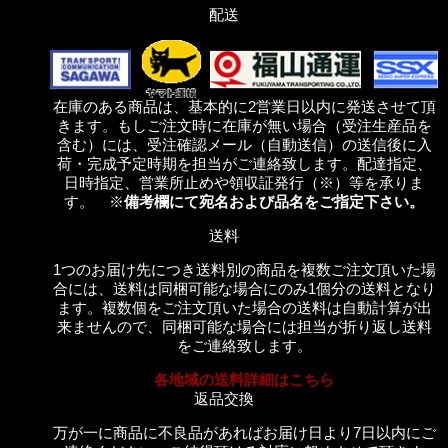
配送
在庫のある商品は、基本的に2営業日以内に発送させて頂
きます。もしご注文時に在庫が無い場合（受注生産品を
含む）には、受注確認メール（自動送信）の送信後に入
荷・完成予定時期を担当がご連絡致します。配達指定、
日時指定、営業所止めや領収証発行（※）等を承りま
す。 ※
備考欄にて宛名および品名をご指定下さい。
送料
1つのお届け先につき送料別の商品を複数ご注文頂いた場
合には、送料は同梱可能な場合にのみ1個分の送料となり
ます。複数個をご注文頂いた場合の送料は自動計算が出
来ませんので、同梱可能な場合には担当が折り返し送料
をご連絡致します。
各地域の送料詳細はこちら
返品交換
万が一に商品に不良品があればお届け日より7日以内にご