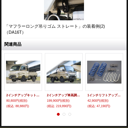
「マフラーロング吊りゴム ストレート」の装着例(2)
（DA16T）
関連商品
2インチアップキット タイプＳ ハイゼットトラック／ジャンボ(S500P/S510P)用
2インチアップ車高調キット ハイゼットトラック／ジャンボ(S500P/S510P)用
1インチリフトアップ スプリング&ブロックキット ハイゼットトラック／ジャンボ(S500P/S510P)用
80,800円
(税別)
199,900円
(税別)
42,900円
(税別)
(税込
:
88,880円)
(税込
:
219,890円)
(税込
:
47,190円)