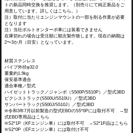
トの新品同時交換を推奨します。（別売りにて純正新品をご
用意しています。詳しくはこちら。）
注）取付に当たりエンジンマウントの一部を削る作業が必要
となります
注）当社ボルトオンターボ車には装着できません
在庫切れの場合は受注順に順次製作致します。現在の納期は
2〜3か月（目安）となっています。
材質ステンレス
パイプ外径φ32.0
重量約1.9kg
保安基準適合
適合車種／型式
ハイゼットトラック／ジャンボ（S500P/S510P）／型式3BD
ピクシストラック(S500U/S510U）／型式3BD
サンバートラック(S500J/S510J）／型式3BD
※令和3年7月以前製造の型式EBDのS5*0Pには取付不可 →型
式EBD専用品はこちら
※S2*1P（KFエンジン車）には取付不可 →S2*1P品はこちら
※S2*0P（EFエンジン車）には取付け不可