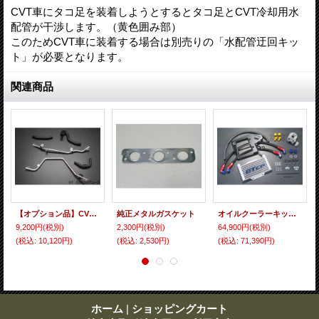
CVT車にタコ足を装着しようとするとタコ足とCVT冷却用水
配管が干渉します。（黄色囲み部）
このためCVT車に装着する場合は別売りの「水配管迂回キッ
ト」が必要となります。
関連商品
【オプション品】CVT車水配管移設キット（S5**P CVT車 タコ足装着用）
純正メタルガスケット
オイルクーラーキット ハイゼットトラック／ジャンボ(S500P/S510P)用
9,200円
(税別)
2,300円
(税別)
64,900円
(税別)
(税込
:
10,120円)
(税込
:
2,530円)
(税込
:
71,390円)
ホーム
|
ショッピングカート