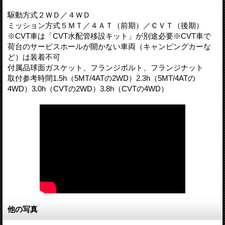
駆動方式２ＷＤ／４ＷＤ
ミッション方式５ＭＴ／４ＡＴ（前期）／ＣＶＴ（後期）
※CVT車は「CVT水配管移設キット」が別途必要※CVT車で
荷台のサービスホールが開かない車両（キャンピングカーな
ど）は装着不可
付属品球面ガスケット、フランジボルト、フランジナット
取付参考時間1.5h（5MT/4ATの2WD）2.3h（5MT/4ATの
4WD）3.0h（CVTの2WD）3.8h（CVTの4WD）
他の写真