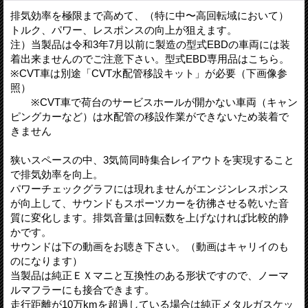
排気効率を極限まで高めて、（特に中〜高回転域において）
トルク、パワー、レスポンスの向上が狙えます。
注）当製品は令和3年7月以前に製造の型式EBDの車両には装
着出来ませんのでご注意下さい。型式EBD専用品はこちら。
※CVT車は別途「CVT水配管移設キット」が必要（下画像参
照）
※CVT車で荷台のサービスホールが開かない車両（キャン
ピングカーなど）は水配管の移設作業ができないため装着で
きません
狭いスペースの中、3気筒同時集合レイアウトを実現すること
で排気効率を向上。
パワーチェックグラフには現れませんがエンジンレスポンス
が向上して、サウンドもスポーツカーを彷彿させる乾いた音
質に変化します。排気音量は回転数を上げなければ比較的静
かです。
サウンドは下の動画をお聴き下さい。（動画はキャリイのも
のになります）
当製品は純正ＥＸマニと互換性のある形状ですので、ノーマ
ルマフラーにも接合できます。
走行距離が10万kmを超過している場合は純正メタルガスケッ