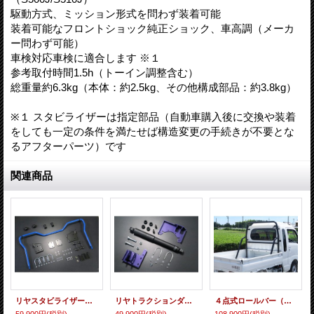
駆動方式、ミッション形式を問わず装着可能
装着可能なフロントショック純正ショック、車高調（メーカ
ー問わず可能）
車検対応車検に適合します ※１
参考取付時間1.5h（トーイン調整含む）
総重量約6.3kg（本体：約2.5kg、その他構成部品：約3.8kg）
※１ スタビライザーは指定部品（自動車購入後に交換や装着
をしても一定の条件を満たせば構造変更の手続きが不要とな
るアフターパーツ）です
関連商品
リヤスタビライザーセット ハイゼットトラック／ジャンボ(S500P/S510P)用
リヤトラクションダンパーセット ハイゼットトラック／ジャンボ(S500P/S510P)用
４点式ロールバー（タイプＢ２） ハイゼットジャンボ(S500P/S510P)専用