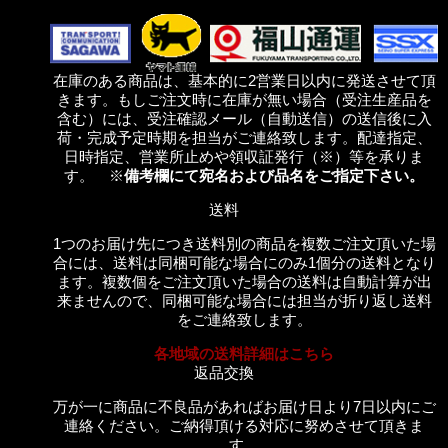
在庫のある商品は、基本的に2営業日以内に発送させて頂
きます。もしご注文時に在庫が無い場合（受注生産品を
含む）には、受注確認メール（自動送信）の送信後に入
荷・完成予定時期を担当がご連絡致します。配達指定、
日時指定、営業所止めや領収証発行（※）等を承りま
す。 ※
備考欄にて宛名および品名をご指定下さい。
送料
1つのお届け先につき送料別の商品を複数ご注文頂いた場
合には、送料は同梱可能な場合にのみ1個分の送料となり
ます。複数個をご注文頂いた場合の送料は自動計算が出
来ませんので、同梱可能な場合には担当が折り返し送料
をご連絡致します。
各地域の送料詳細はこちら
返品交換
万が一に商品に不良品があればお届け日より7日以内にご
連絡ください。ご納得頂ける対応に努めさせて頂きま
す。